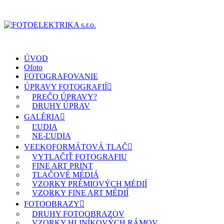
ÚVOD
Ofoto
FOTOGRAFOVANIE
ÚPRAVY FOTOGRAFIÍ
PREČO ÚPRAVY?
DRUHY ÚPRAV
GALÉRIA
ĽUDIA
NE-ĽUDIA
VEĽKOFORMÁTOVÁ TLAČ
VYTLAČIŤ FOTOGRAFIU
FINE ART PRINT
TLAČOVÉ MÉDIÁ
VZORKY PRÉMIOVÝCH MÉDIÍ
VZORKY FINE ART MÉDIÍ
FOTOOBRAZY
DRUHY FOTOOBRAZOV
VZORKY HLINÍKOVÝCH RÁMOV