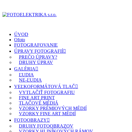
ÚVOD
Ofoto
FOTOGRAFOVANIE
ÚPRAVY FOTOGRAFIÍ
PREČO ÚPRAVY?
DRUHY ÚPRAV
GALÉRIA
ĽUDIA
NE-ĽUDIA
VEĽKOFORMÁTOVÁ TLAČ
VYTLAČIŤ FOTOGRAFIU
FINE ART PRINT
TLAČOVÉ MÉDIÁ
VZORKY PRÉMIOVÝCH MÉDIÍ
VZORKY FINE ART MÉDIÍ
FOTOOBRAZY
DRUHY FOTOOBRAZOV
VZORKY HLINÍKOVÝCH RÁMOV