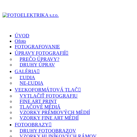
ÚVOD
Ofoto
FOTOGRAFOVANIE
ÚPRAVY FOTOGRAFIÍ
PREČO ÚPRAVY?
DRUHY ÚPRAV
GALÉRIA
ĽUDIA
NE-ĽUDIA
VEĽKOFORMÁTOVÁ TLAČ
VYTLAČIŤ FOTOGRAFIU
FINE ART PRINT
TLAČOVÉ MÉDIÁ
VZORKY PRÉMIOVÝCH MÉDIÍ
VZORKY FINE ART MÉDIÍ
FOTOOBRAZY
DRUHY FOTOOBRAZOV
VZORKY HLINÍKOVÝCH RÁMOV