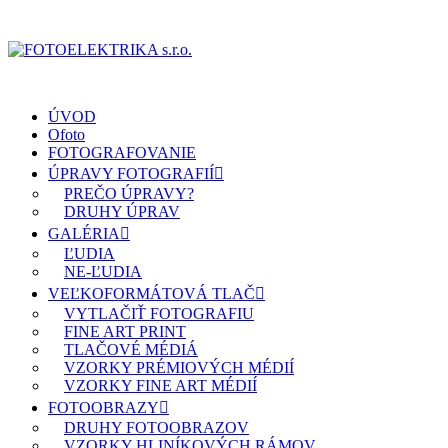
ÚVOD
Ofoto
FOTOGRAFOVANIE
ÚPRAVY FOTOGRAFIÍ
PREČO ÚPRAVY?
DRUHY ÚPRAV
GALÉRIA
ĽUDIA
NE-ĽUDIA
VEĽKOFORMÁTOVÁ TLAČ
VYTLAČIŤ FOTOGRAFIU
FINE ART PRINT
TLAČOVÉ MÉDIÁ
VZORKY PRÉMIOVÝCH MÉDIÍ
VZORKY FINE ART MÉDIÍ
FOTOOBRAZY
DRUHY FOTOOBRAZOV
VZORKY HLINÍKOVÝCH RÁMOV