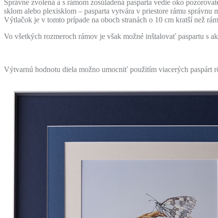
Správne zvolená a s rámom zosúladená pasparta vedie oko pozorovateľa
sklom alebo plexisklom – pasparta vytvára v priestore rámu správnu m
Výtlačok je v tomto prípade na oboch stranách o 10 cm kratší než rám
Vo všetkých rozmeroch rámov je však možné inštalovať paspartu s ak
Výtvarnú hodnotu diela možno umocniť použitím viacerých paspárt r