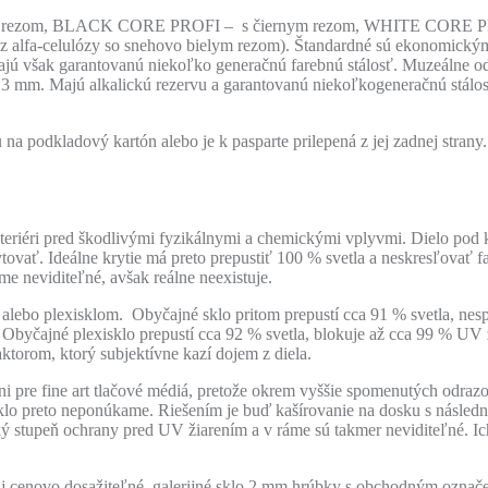
ezom, BLACK CORE PROFI – s čiernym rezom, WHITE CORE PROFI
fa-celulózy so snehovo bielym rezom). Štandardné sú ekonomickým 
jú však garantovanú niekoľko generačnú farebnú stálosť. Muzeálne odp
 3 mm. Majú alkalickú rezervu a garantovanú niekoľkogeneračnú stálosť
 na podkladový kartón alebo je k pasparte prilepená z jej zadnej stra
interiéri pred škodlivými fyzikálnymi a chemickými vplyvmi. Dielo po
kytovať. Ideálne krytie má preto prepustiť 100 % svetla a neskresľovať
e neviditeľné, avšak reálne neexistuje.
alebo plexisklom. Obyčajné sklo pritom prepustí cca 91 % svetla, nesp
. Obyčajné plexisklo prepustí cca 92 % svetla, blokuje až cca 99 % UV ž
faktorom, ktorý subjektívne kazí dojem z diela.
ni pre fine art tlačové médiá, pretože okrem vyššie spomenutých odrazo
klo preto neponúkame. Riešením je buď kašírovanie na dosku s následn
soký stupeň ochrany pred UV žiarením a v ráme sú takmer neviditeľné. 
aj cenovo dosažiteľné galerijné sklo 2 mm hrúbky s obchodným označe