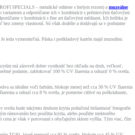
 SPECIALS – metalické odtiene s bielym rezom) a
muzeálne
variantom a odporúčame ich v kombinácii s prémiovými tlačovými
orúčame v kombinácii s fine art tlačovými médiami. Ich hrúbka je
 bez zmeny vlastností. Sú však drahšie a dodávajú sa v podstatne
ny. Je teda vymeniteľná. Páska i podkladový kartón majú muzeálnu
d krytím má zároveň dobre vyniknúť bez ohľadu na druh, veľkosť,
 farebné podanie, zablokovať 100 % UV žiarenia a odraziť 0 % svetla.
ráva sa ideálne voči farbám, blokuje menej než cca 30 % UV žiarenia
iarenia a odrazí cca 8 % svetla, je pomerne citlivé na poškriabanie,
v svetla bude takýmto druhom krytia potlačená brilantnosť fotografie
ým rámovaním bez použitia krytia, alebo použitie niektorého
Ich cena je však v porovnaní s obyčajným sklom vyššia. Tým viac, čím
ním TG91, ktoré prepustí cca 91 % svetla, blokuje cca 45 % UV