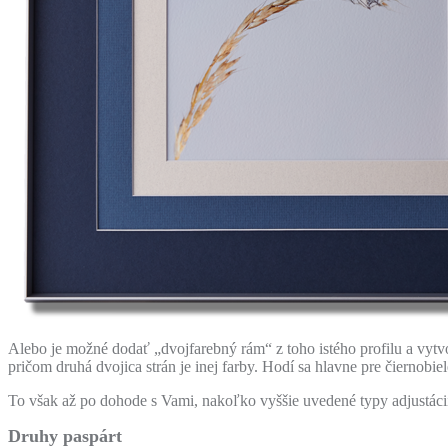
Alebo je možné dodať „dvojfarebný rám“ z toho istého profilu a vytvo
pričom druhá dvojica strán je inej farby. Hodí sa hlavne pre čiernobie
To však až po dohode s Vami, nakoľko vyššie uvedené typy adjustácií
Druhy paspárt