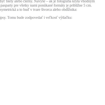
byť biely alebo čierny. Navyše – ak je fotografia krytá vhodným
 pasparty pre všetky nami ponúkané formáty je približne 5 cm.
 symetrická a to buď v tvare štvorca alebo obdĺžnika:
lipsy. Tomu bude zodpovedať i veľkosť výtlačku: