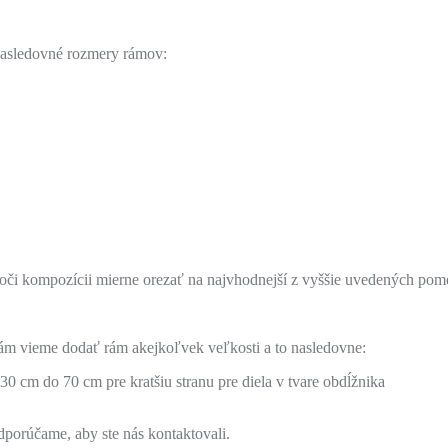
 nasledovné rozmery rámov:
oči kompozícii mierne orezať na najvhodnejší z vyššie uvedených pome
 vieme dodať rám akejkoľvek veľkosti a to nasledovne:
0 cm do 70 cm pre kratšiu stranu pre diela v tvare obdĺžnika
dporúčame, aby ste nás kontaktovali.