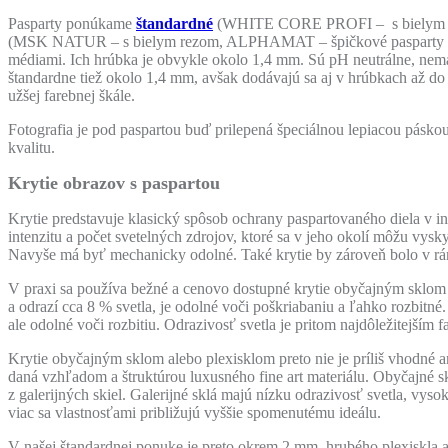
Pasparty ponúkame
štandardné
(WHITE CORE PROFI – s bielym r
(MSK NATUR – s bielym rezom, ALPHAMAT – špičkové pasparty z al
médiami. Ich hrúbka je obvykle okolo 1,4 mm. Sú pH neutrálne, nema
štandardne tiež okolo 1,4 mm, avšak dodávajú sa aj v hrúbkach až do
užšej farebnej škále.
Fotografia je pod paspartou buď prilepená špeciálnou lepiacou páskou
kvalitu.
Krytie obrazov s paspartou
Krytie predstavuje klasický spôsob ochrany paspartovaného diela v 
intenzitu a počet svetelných zdrojov, ktoré sa v jeho okolí môžu vys
Navyše má byť mechanicky odolné. Také krytie by zároveň bolo v rám
V praxi sa používa bežné a cenovo dostupné krytie obyčajným sklom 
a odrazí cca 8 % svetla, je odolné voči poškriabaniu a ľahko rozbitné
ale odolné voči rozbitiu. Odrazivosť svetla je pritom najdôležitejším 
Krytie obyčajným sklom alebo plexisklom preto nie je príliš vhodné a
daná vzhľadom a štruktúrou luxusného fine art materiálu. Obyčajné s
z galerijných skiel. Galerijné sklá majú nízku odrazivosť svetla, vy
viac sa vlastnosťami približujú vyššie spomenutému ideálu.
V našej štandardnej ponuke je preto okrem 2 mm hrubého plexiskla 