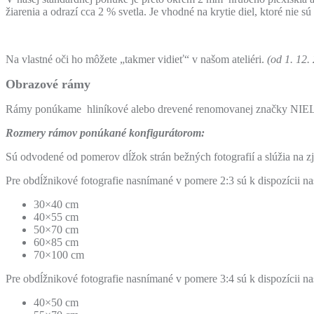
žiarenia a odrazí cca 2 % svetla. Je vhodné na krytie diel, ktoré n
Na vlastné oči ho môžete „takmer vidieť“ v našom ateliéri.
(od 1. 12
Obrazové rámy
Rámy ponúkame hliníkové alebo drevené renomovanej značky NIEL
Rozmery rámov ponúkané konfigurátorom:
Sú odvodené od pomerov dĺžok strán bežných fotografií a slúžia na 
Pre obdĺžnikové fotografie nasnímané v pomere 2:3 sú k dispozícii 
30×40 cm
40×55 cm
50×70 cm
60×85 cm
70×100 cm
Pre obdĺžnikové fotografie nasnímané v pomere 3:4 sú k dispozícii 
40×50 cm