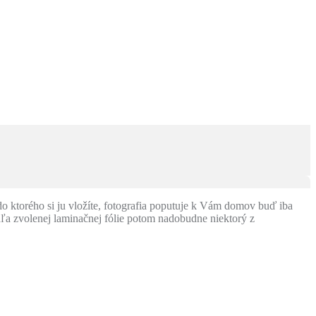
o ktorého si ju vložíte, fotografia poputuje k Vám domov buď iba
ľa zvolenej laminačnej fólie potom nadobudne niektorý z