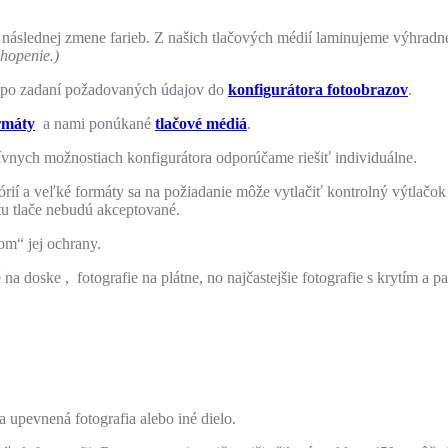
a následnej zmene farieb. Z našich tlačových médií laminujeme výhrad
chopenie.)
íte po zadaní požadovaných údajov do
konfigurátora fotoobrazov
.
rmáty
a nami ponúkané
tlačové médiá
.
ívnych možnostiach konfigurátora odporúčame riešiť individuálne.
górií a veľké formáty sa na požiadanie môže vytlačiť kontrolný výtlačo
tu tlače nebudú akceptované.
om“ jej ochrany.
a doske , fotografie na plátne, no najčastejšie fotografie s krytím a 
 upevnená fotografia alebo iné dielo.