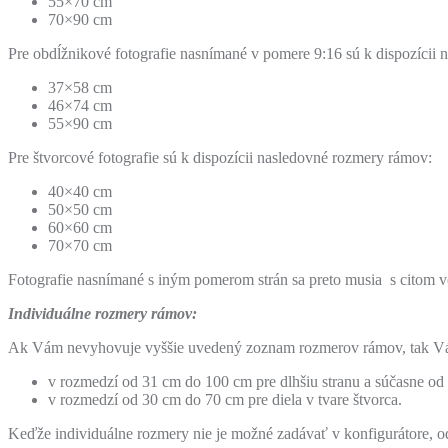
55×70 cm
70×90 cm
Pre obdĺžnikové fotografie nasnímané v pomere 9:16 sú k dispozícii
37×58 cm
46×74 cm
55×90 cm
Pre štvorcové fotografie sú k dispozícii nasledovné rozmery rámov:
40×40 cm
50×50 cm
60×60 cm
70×70 cm
Fotografie nasnímané s iným pomerom strán sa preto musia s citom v
Individuálne rozmery rámov:
Ak Vám nevyhovuje vyššie uvedený zoznam rozmerov rámov, tak Vám
v rozmedzí od 31 cm do 100 cm pre dlhšiu stranu a súčasne od 3
v rozmedzí od 30 cm do 70 cm pre diela v tvare štvorca.
Keďže individuálne rozmery nie je možné zadávať v konfigurátore, o