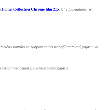
ne
Fomei Collection Chrome film 215
.
(Predpokladáme, že
k malého formátu na zodpovedajúci lacnejší prémiový papier. Ak
paspartou vyrobenou z viacvrstvového papiera.