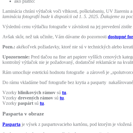
ako plátno:
Laminácia chráni výtlačok voči vlhkosti, poškriabaniu, UV žiareniu 
laminácia fotografií bude k dispozícii od 1. 5. 2025. Ďakujeme za po
Výslednú cenu výtlačku fotografie v závislosti na jej prevedení zist
Avšak skôr, než tak učiníte, Vám dávame do pozornosti
dostupné fo
Pozn.:
akékoľvek požiadavky, ktoré nie sú v technických alebo kreat
Upozornenie:
Pred tlačou na fine art papiere vyšších cenových kate
kontrolný výtlačok nie je požadovaný, dodatočné reklamácie na kvali
Rám umocňuje estetickú hodnotu fotografie a zároveň je „spolutvorc
Do rámu vkladáme buď fotografie bez krytia a pasparty nakašírované n
Vzorky
hliníkových rámov
sú
tu
.
Vzorky
drevených rámov
sú
tu
.
Vzorky
paspárt
sú
tu
.
Pasparta v obraze
Pasparta
je výsek z paspartovacieho kartónu, pod ktorým je vložená a