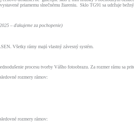
ie sú vystavené priamemu slnečnému žiareniu. Sklo TG91 sa udržuje bež
. 2025 – ďakujeme za pochopenie)
SEN. Všetky rámy majú vlastný závesný systém.
zjednodušenie procesu tvorby Vášho fotoobrazu. Za rozmer rámu sa pri
nasledovné rozmery rámov:
nasledovné rozmery rámov: