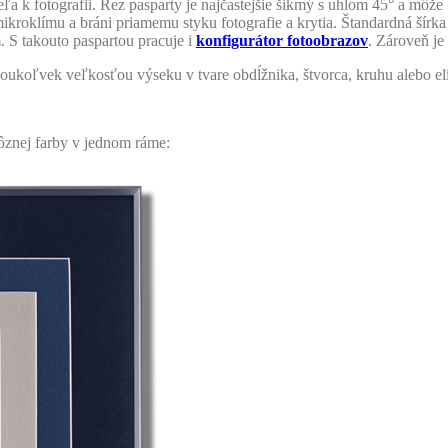
 k fotografii. Rez pasparty je najčastejšie šikmý s uhlom 45° a môže 
ikroklímu a bráni priamemu styku fotografie a krytia. Štandardná šírka
. S takouto paspartou pracuje i
konfigurátor fotoobrazov
. Zároveň je
oukoľvek veľkosťou výseku v tvare obdĺžnika, štvorca, kruhu alebo e
ôznej farby v jednom ráme: