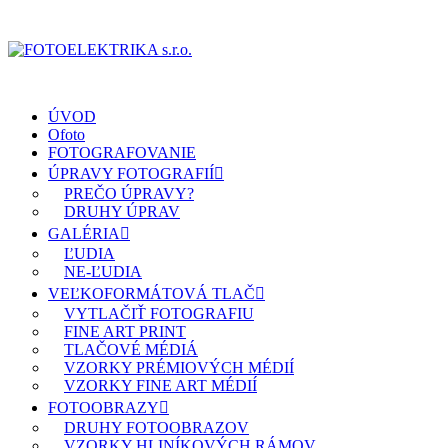
ÚVOD
Ofoto
FOTOGRAFOVANIE
ÚPRAVY FOTOGRAFIÍ
PREČO ÚPRAVY?
DRUHY ÚPRAV
GALÉRIA
ĽUDIA
NE-ĽUDIA
VEĽKOFORMÁTOVÁ TLAČ
VYTLAČIŤ FOTOGRAFIU
FINE ART PRINT
TLAČOVÉ MÉDIÁ
VZORKY PRÉMIOVÝCH MÉDIÍ
VZORKY FINE ART MÉDIÍ
FOTOOBRAZY
DRUHY FOTOOBRAZOV
VZORKY HLINÍKOVÝCH RÁMOV