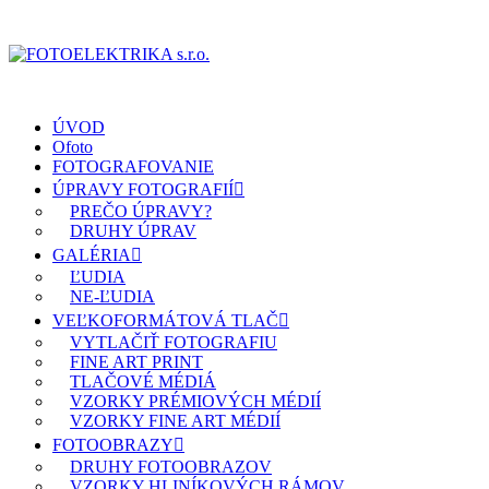
ÚVOD
Ofoto
FOTOGRAFOVANIE
ÚPRAVY FOTOGRAFIÍ
PREČO ÚPRAVY?
DRUHY ÚPRAV
GALÉRIA
ĽUDIA
NE-ĽUDIA
VEĽKOFORMÁTOVÁ TLAČ
VYTLAČIŤ FOTOGRAFIU
FINE ART PRINT
TLAČOVÉ MÉDIÁ
VZORKY PRÉMIOVÝCH MÉDIÍ
VZORKY FINE ART MÉDIÍ
FOTOOBRAZY
DRUHY FOTOOBRAZOV
VZORKY HLINÍKOVÝCH RÁMOV