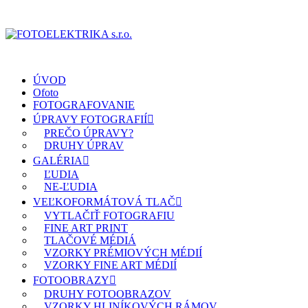
ÚVOD
Ofoto
FOTOGRAFOVANIE
ÚPRAVY FOTOGRAFIÍ
PREČO ÚPRAVY?
DRUHY ÚPRAV
GALÉRIA
ĽUDIA
NE-ĽUDIA
VEĽKOFORMÁTOVÁ TLAČ
VYTLAČIŤ FOTOGRAFIU
FINE ART PRINT
TLAČOVÉ MÉDIÁ
VZORKY PRÉMIOVÝCH MÉDIÍ
VZORKY FINE ART MÉDIÍ
FOTOOBRAZY
DRUHY FOTOOBRAZOV
VZORKY HLINÍKOVÝCH RÁMOV