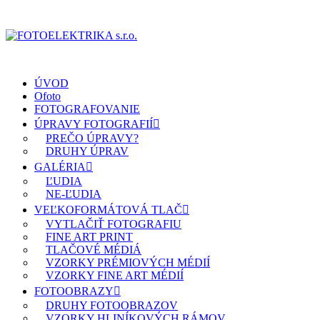
ÚVOD
Ofoto
FOTOGRAFOVANIE
ÚPRAVY FOTOGRAFIÍ
PREČO ÚPRAVY?
DRUHY ÚPRAV
GALÉRIA
ĽUDIA
NE-ĽUDIA
VEĽKOFORMÁTOVÁ TLAČ
VYTLAČIŤ FOTOGRAFIU
FINE ART PRINT
TLAČOVÉ MÉDIÁ
VZORKY PRÉMIOVÝCH MÉDIÍ
VZORKY FINE ART MÉDIÍ
FOTOOBRAZY
DRUHY FOTOOBRAZOV
VZORKY HLINÍKOVÝCH RÁMOV