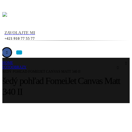
ZAVOLAJTE MI
+421 910 77 55 77
HOME
FOTOOBRAZY
ŠEDÝ POHĽAD FOMEIJET CANVAS MATT 340 II
šedý pohľad FomeiJet Canvas Matt
340 II