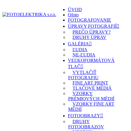
ÚVOD
Ofoto
FOTOGRAFOVANIE
ÚPRAVY FOTOGRAFIÍ
PREČO ÚPRAVY?
DRUHY ÚPRAV
GALÉRIA
ĽUDIA
NE-ĽUDIA
VEĽKOFORMÁTOVÁ
TLAČ
VYTLAČIŤ
FOTOGRAFIU
FINE ART PRINT
TLAČOVÉ MÉDIÁ
VZORKY
PRÉMIOVÝCH MÉDIÍ
VZORKY FINE ART
MÉDIÍ
FOTOOBRAZY
DRUHY
FOTOOBRAZOV