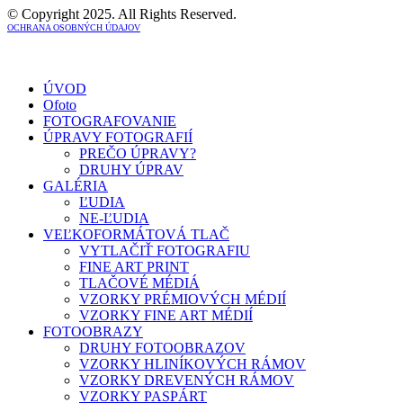
© Copyright 2025. All Rights Reserved.
OCHRANA OSOBNÝCH ÚDAJOV
ÚVOD
Ofoto
FOTOGRAFOVANIE
ÚPRAVY FOTOGRAFIÍ
PREČO ÚPRAVY?
DRUHY ÚPRAV
GALÉRIA
ĽUDIA
NE-ĽUDIA
VEĽKOFORMÁTOVÁ TLAČ
VYTLAČIŤ FOTOGRAFIU
FINE ART PRINT
TLAČOVÉ MÉDIÁ
VZORKY PRÉMIOVÝCH MÉDIÍ
VZORKY FINE ART MÉDIÍ
FOTOOBRAZY
DRUHY FOTOOBRAZOV
VZORKY HLINÍKOVÝCH RÁMOV
VZORKY DREVENÝCH RÁMOV
VZORKY PASPÁRT