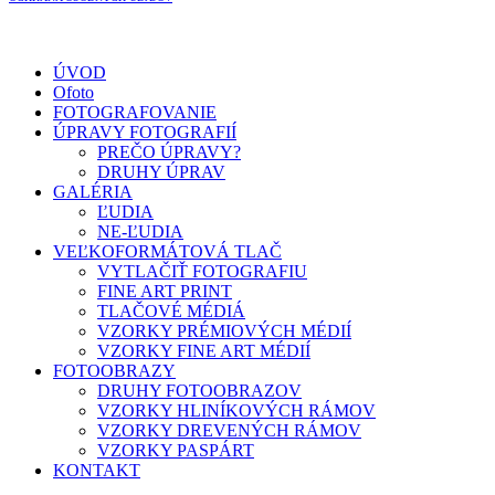
ÚVOD
Ofoto
FOTOGRAFOVANIE
ÚPRAVY FOTOGRAFIÍ
PREČO ÚPRAVY?
DRUHY ÚPRAV
GALÉRIA
ĽUDIA
NE-ĽUDIA
VEĽKOFORMÁTOVÁ TLAČ
VYTLAČIŤ FOTOGRAFIU
FINE ART PRINT
TLAČOVÉ MÉDIÁ
VZORKY PRÉMIOVÝCH MÉDIÍ
VZORKY FINE ART MÉDIÍ
FOTOOBRAZY
DRUHY FOTOOBRAZOV
VZORKY HLINÍKOVÝCH RÁMOV
VZORKY DREVENÝCH RÁMOV
VZORKY PASPÁRT
KONTAKT