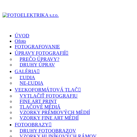
ÚVOD
Ofoto
FOTOGRAFOVANIE
ÚPRAVY FOTOGRAFIÍ
PREČO ÚPRAVY?
DRUHY ÚPRAV
GALÉRIA
ĽUDIA
NE-ĽUDIA
VEĽKOFORMÁTOVÁ TLAČ
VYTLAČIŤ FOTOGRAFIU
FINE ART PRINT
TLAČOVÉ MÉDIÁ
VZORKY PRÉMIOVÝCH MÉDIÍ
VZORKY FINE ART MÉDIÍ
FOTOOBRAZY
DRUHY FOTOOBRAZOV
VZORKY HLINÍKOVÝCH RÁMOV