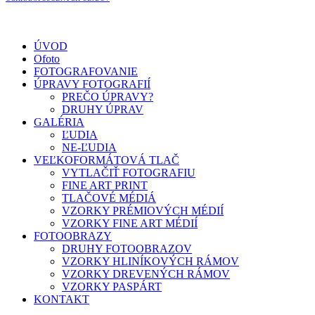
ÚVOD
Ofoto
FOTOGRAFOVANIE
ÚPRAVY FOTOGRAFIÍ
PREČO ÚPRAVY?
DRUHY ÚPRAV
GALÉRIA
ĽUDIA
NE-ĽUDIA
VEĽKOFORMÁTOVÁ TLAČ
VYTLAČIŤ FOTOGRAFIU
FINE ART PRINT
TLAČOVÉ MÉDIÁ
VZORKY PRÉMIOVÝCH MÉDIÍ
VZORKY FINE ART MÉDIÍ
FOTOOBRAZY
DRUHY FOTOOBRAZOV
VZORKY HLINÍKOVÝCH RÁMOV
VZORKY DREVENÝCH RÁMOV
VZORKY PASPÁRT
KONTAKT