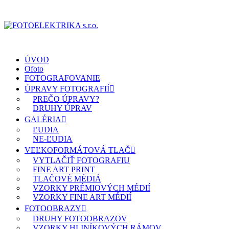
ÚVOD
Ofoto
FOTOGRAFOVANIE
ÚPRAVY FOTOGRAFIÍ
PREČO ÚPRAVY?
DRUHY ÚPRAV
GALÉRIA
ĽUDIA
NE-ĽUDIA
VEĽKOFORMÁTOVÁ TLAČ
VYTLAČIŤ FOTOGRAFIU
FINE ART PRINT
TLAČOVÉ MÉDIÁ
VZORKY PRÉMIOVÝCH MÉDIÍ
VZORKY FINE ART MÉDIÍ
FOTOOBRAZY
DRUHY FOTOOBRAZOV
VZORKY HLINÍKOVÝCH RÁMOV