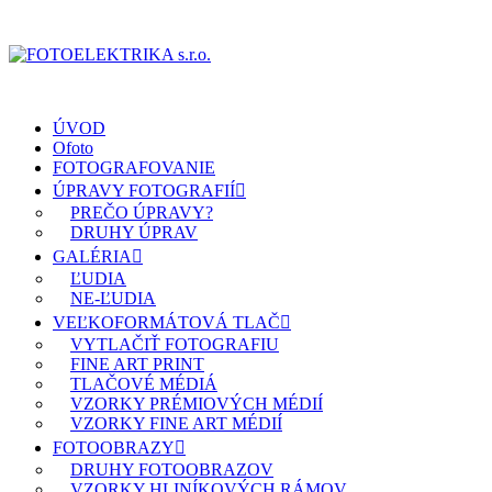
ÚVOD
Ofoto
FOTOGRAFOVANIE
ÚPRAVY FOTOGRAFIÍ
PREČO ÚPRAVY?
DRUHY ÚPRAV
GALÉRIA
ĽUDIA
NE-ĽUDIA
VEĽKOFORMÁTOVÁ TLAČ
VYTLAČIŤ FOTOGRAFIU
FINE ART PRINT
TLAČOVÉ MÉDIÁ
VZORKY PRÉMIOVÝCH MÉDIÍ
VZORKY FINE ART MÉDIÍ
FOTOOBRAZY
DRUHY FOTOOBRAZOV
VZORKY HLINÍKOVÝCH RÁMOV