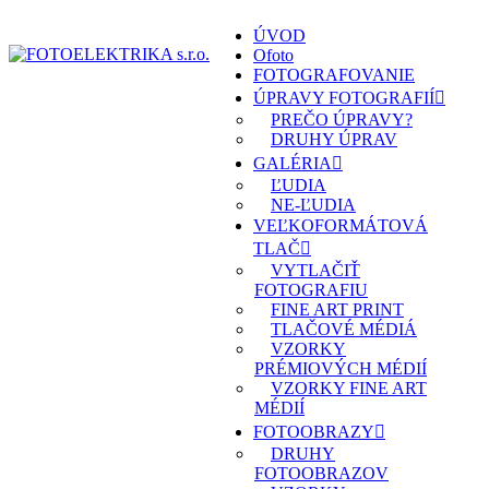
ÚVOD
Ofoto
FOTOGRAFOVANIE
ÚPRAVY FOTOGRAFIÍ
PREČO ÚPRAVY?
DRUHY ÚPRAV
GALÉRIA
ĽUDIA
NE-ĽUDIA
VEĽKOFORMÁTOVÁ
TLAČ
VYTLAČIŤ
FOTOGRAFIU
FINE ART PRINT
TLAČOVÉ MÉDIÁ
VZORKY
PRÉMIOVÝCH MÉDIÍ
VZORKY FINE ART
MÉDIÍ
FOTOOBRAZY
DRUHY
FOTOOBRAZOV