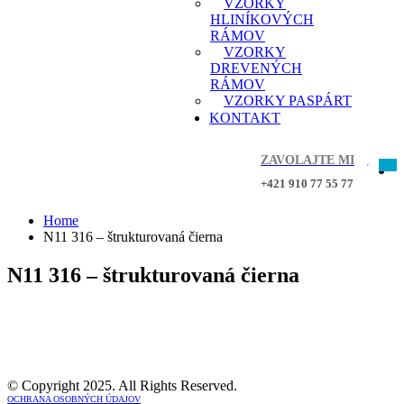
VZORKY
HLINÍKOVÝCH
RÁMOV
VZORKY
DREVENÝCH
RÁMOV
VZORKY PASPÁRT
KONTAKT
ZAVOLAJTE MI
+421 910 77 55 77
Home
N11 316 – štrukturovaná čierna
N11 316 – štrukturovaná čierna
© Copyright 2025. All Rights Reserved.
OCHRANA OSOBNÝCH ÚDAJOV