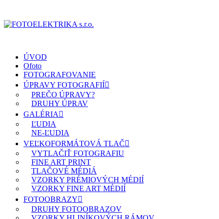
ÚVOD
Ofoto
FOTOGRAFOVANIE
ÚPRAVY FOTOGRAFIÍ
PREČO ÚPRAVY?
DRUHY ÚPRAV
GALÉRIA
ĽUDIA
NE-ĽUDIA
VEĽKOFORMÁTOVÁ TLAČ
VYTLAČIŤ FOTOGRAFIU
FINE ART PRINT
TLAČOVÉ MÉDIÁ
VZORKY PRÉMIOVÝCH MÉDIÍ
VZORKY FINE ART MÉDIÍ
FOTOOBRAZY
DRUHY FOTOOBRAZOV
VZORKY HLINÍKOVÝCH RÁMOV