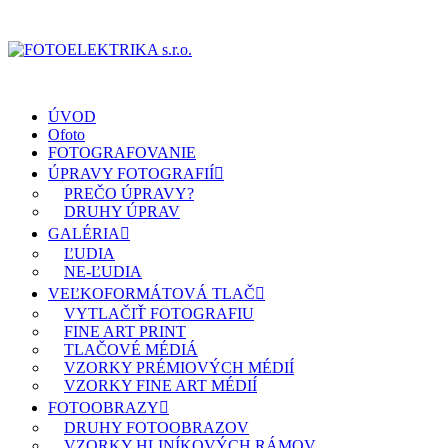
ÚVOD
Ofoto
FOTOGRAFOVANIE
ÚPRAVY FOTOGRAFIÍ
PREČO ÚPRAVY?
DRUHY ÚPRAV
GALÉRIA
ĽUDIA
NE-ĽUDIA
VEĽKOFORMÁTOVÁ TLAČ
VYTLAČIŤ FOTOGRAFIU
FINE ART PRINT
TLAČOVÉ MÉDIÁ
VZORKY PRÉMIOVÝCH MÉDIÍ
VZORKY FINE ART MÉDIÍ
FOTOOBRAZY
DRUHY FOTOOBRAZOV
VZORKY HLINÍKOVÝCH RÁMOV