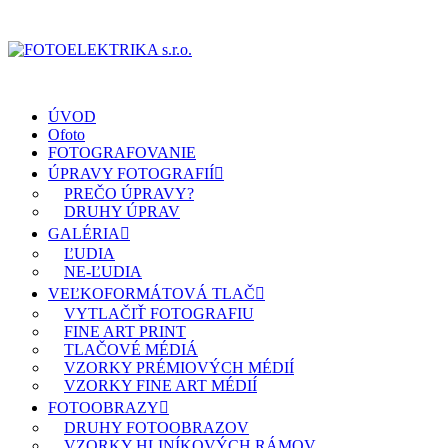
ÚVOD
Ofoto
FOTOGRAFOVANIE
ÚPRAVY FOTOGRAFIÍ
PREČO ÚPRAVY?
DRUHY ÚPRAV
GALÉRIA
ĽUDIA
NE-ĽUDIA
VEĽKOFORMÁTOVÁ TLAČ
VYTLAČIŤ FOTOGRAFIU
FINE ART PRINT
TLAČOVÉ MÉDIÁ
VZORKY PRÉMIOVÝCH MÉDIÍ
VZORKY FINE ART MÉDIÍ
FOTOOBRAZY
DRUHY FOTOOBRAZOV
VZORKY HLINÍKOVÝCH RÁMOV