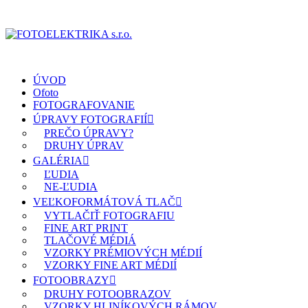
ÚVOD
Ofoto
FOTOGRAFOVANIE
ÚPRAVY FOTOGRAFIÍ
PREČO ÚPRAVY?
DRUHY ÚPRAV
GALÉRIA
ĽUDIA
NE-ĽUDIA
VEĽKOFORMÁTOVÁ TLAČ
VYTLAČIŤ FOTOGRAFIU
FINE ART PRINT
TLAČOVÉ MÉDIÁ
VZORKY PRÉMIOVÝCH MÉDIÍ
VZORKY FINE ART MÉDIÍ
FOTOOBRAZY
DRUHY FOTOOBRAZOV
VZORKY HLINÍKOVÝCH RÁMOV