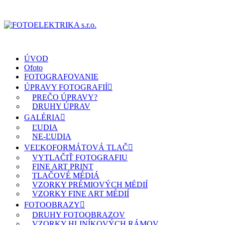
ÚVOD
Ofoto
FOTOGRAFOVANIE
ÚPRAVY FOTOGRAFIÍ
PREČO ÚPRAVY?
DRUHY ÚPRAV
GALÉRIA
ĽUDIA
NE-ĽUDIA
VEĽKOFORMÁTOVÁ TLAČ
VYTLAČIŤ FOTOGRAFIU
FINE ART PRINT
TLAČOVÉ MÉDIÁ
VZORKY PRÉMIOVÝCH MÉDIÍ
VZORKY FINE ART MÉDIÍ
FOTOOBRAZY
DRUHY FOTOOBRAZOV
VZORKY HLINÍKOVÝCH RÁMOV