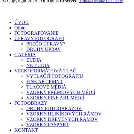
© Copyright 2025. All Rights Reserved.
OCHRANA OSOBNÝCH ÚDAJOV
ÚVOD
Ofoto
FOTOGRAFOVANIE
ÚPRAVY FOTOGRAFIÍ
PREČO ÚPRAVY?
DRUHY ÚPRAV
GALÉRIA
ĽUDIA
NE-ĽUDIA
VEĽKOFORMÁTOVÁ TLAČ
VYTLAČIŤ FOTOGRAFIU
FINE ART PRINT
TLAČOVÉ MÉDIÁ
VZORKY PRÉMIOVÝCH MÉDIÍ
VZORKY FINE ART MÉDIÍ
FOTOOBRAZY
DRUHY FOTOOBRAZOV
VZORKY HLINÍKOVÝCH RÁMOV
VZORKY DREVENÝCH RÁMOV
VZORKY PASPÁRT
KONTAKT