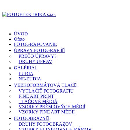
ÚVOD
Ofoto
FOTOGRAFOVANIE
ÚPRAVY FOTOGRAFIÍ
PREČO ÚPRAVY?
DRUHY ÚPRAV
GALÉRIA
ĽUDIA
NE-ĽUDIA
VEĽKOFORMÁTOVÁ TLAČ
VYTLAČIŤ FOTOGRAFIU
FINE ART PRINT
TLAČOVÉ MÉDIÁ
VZORKY PRÉMIOVÝCH MÉDIÍ
VZORKY FINE ART MÉDIÍ
FOTOOBRAZY
DRUHY FOTOOBRAZOV
VZORKY HLINÍKOVÝCH RÁMOV