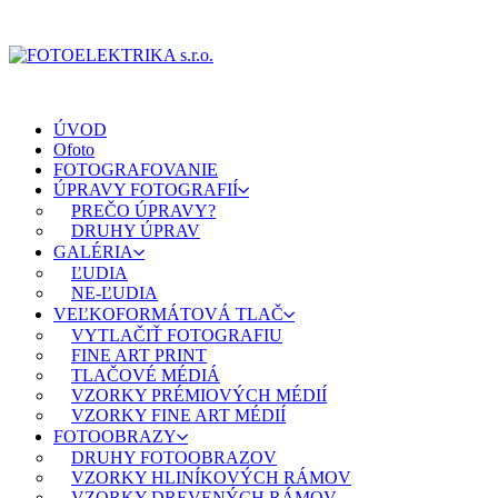
ÚVOD
Ofoto
FOTOGRAFOVANIE
ÚPRAVY FOTOGRAFIÍ
PREČO ÚPRAVY?
DRUHY ÚPRAV
GALÉRIA
ĽUDIA
NE-ĽUDIA
VEĽKOFORMÁTOVÁ TLAČ
VYTLAČIŤ FOTOGRAFIU
FINE ART PRINT
TLAČOVÉ MÉDIÁ
VZORKY PRÉMIOVÝCH MÉDIÍ
VZORKY FINE ART MÉDIÍ
FOTOOBRAZY
DRUHY FOTOOBRAZOV
VZORKY HLINÍKOVÝCH RÁMOV
VZORKY DREVENÝCH RÁMOV